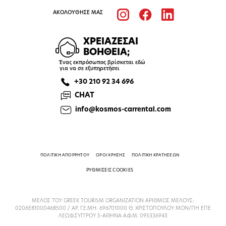
ΑΚΟΛΟΥΘΗΣΕ ΜΑΣ
ΧΡΕΙΑΖΕΣΑΙ
ΒΟΗΘΕΙΑ;
Ένας εκπρόσωπος βρίσκεται εδώ
για να σε εξυπηρετήσει
+30 210 92 34 696
CHAT
info@kosmos-carrental.com
ΠΟΛΙΤΙΚΗ ΑΠΟΡΡΗΤΟΥ
ΟΡΟΙ ΧΡΗΣΗΣ
ΠΟΛΙΤΙΚΗ ΚΡΑΤΗΣΕΩΝ
ΡΥΘΜΙΣΕΙΣ COOKIES
ΜΕΛΟΣ ΤΟΥ GREEK TOURISM ORGANIZATION ΑΡΙΘΜΟΣ ΜΕΛΟΥΣ:
0206Ε81000468500 / ΑΡ. Γ.Ε.ΜΗ: 696701000 Θ. ΧΡΙΣΤΟΠΟΥΛΟΥ ΜΟΝ/ΠΗ ΕΠΕ
ΛΕΩΦ.ΣΥΓΓΡΟΥ 5-ΑΘΗΝΑ Α.Φ.Μ. 095336943